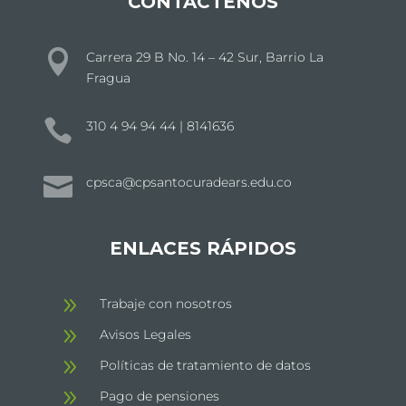
CONTÁCTENOS

Carrera 29 B No. 14 – 42 Sur, Barrio La
Fragua

310 4 94 94 44 | 8141636

cpsca@cpsantocuradears.edu.co
ENLACES RÁPIDOS
9
Trabaje con nosotros
9
Avisos Legales
9
Políticas de tratamiento de datos
9
Pago de pensiones