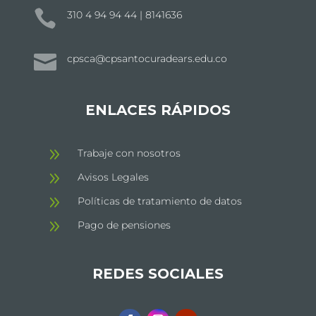

310 4 94 94 44 | 8141636

cpsca@cpsantocuradears.edu.co
ENLACES RÁPIDOS
9
Trabaje con nosotros
9
Avisos Legales
9
Políticas de tratamiento de datos
9
Pago de pensiones
REDES SOCIALES