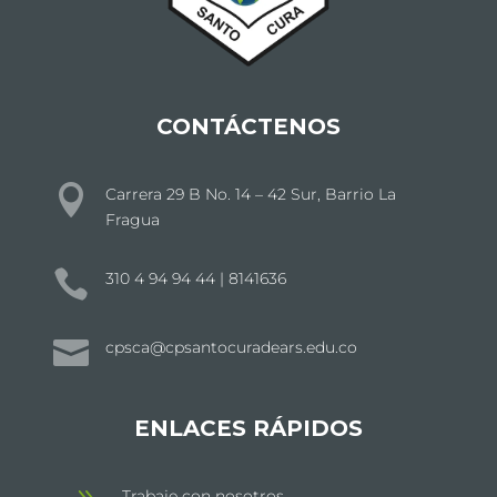
CONTÁCTENOS

Carrera 29 B No. 14 – 42 Sur, Barrio La
Fragua

310 4 94 94 44 | 8141636

cpsca@cpsantocuradears.edu.co
ENLACES RÁPIDOS
Trabaje con nosotros