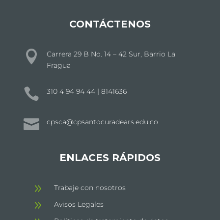
CONTÁCTENOS

Carrera 29 B No. 14 – 42 Sur, Barrio La
Fragua

310 4 94 94 44 | 8141636

cpsca@cpsantocuradears.edu.co
ENLACES RÁPIDOS
9
Trabaje con nosotros
9
Avisos Legales