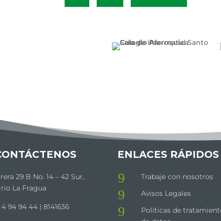
CONTÁCTENOS
ENLACES RÁPIDOS
9
rera 29 B No. 14 – 42 Sur,
Trabaje con nosotros
rio La Fragua
9
Avisos Legales
 4 94 94 44 | 8141636
9
Políticas de tratamient