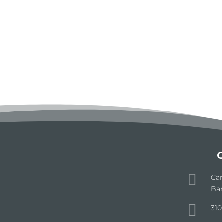

Car
Bar

310