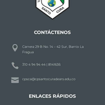
CONTÁCTENOS

Carrera 29 B No. 14 – 42 Sur, Barrio La
Fragua

310 4 94 94 44 | 8141636

cpsca@cpsantocuradears.edu.co
ENLACES RÁPIDOS