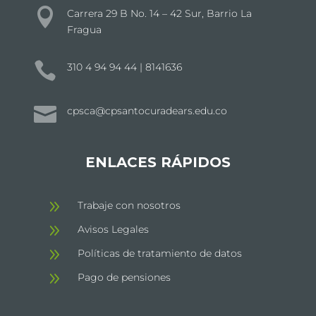

Carrera 29 B No. 14 – 42 Sur, Barrio La
Fragua

310 4 94 94 44 | 8141636

cpsca@cpsantocuradears.edu.co
ENLACES RÁPIDOS
9
Trabaje con nosotros
9
Avisos Legales
9
Políticas de tratamiento de datos
9
Pago de pensiones