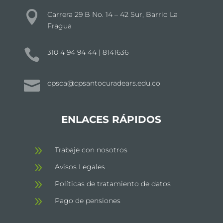

Carrera 29 B No. 14 – 42 Sur, Barrio La
Fragua

310 4 94 94 44 | 8141636

cpsca@cpsantocuradears.edu.co
ENLACES RÁPIDOS
9
Trabaje con nosotros
9
Avisos Legales
9
Políticas de tratamiento de datos
9
Pago de pensiones