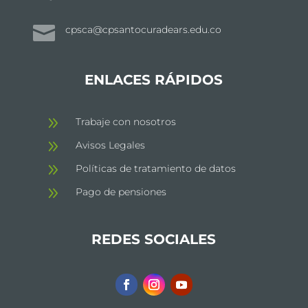

cpsca@cpsantocuradears.edu.co
ENLACES RÁPIDOS
9
Trabaje con nosotros
9
Avisos Legales
9
Políticas de tratamiento de datos
9
Pago de pensiones
REDES SOCIALES