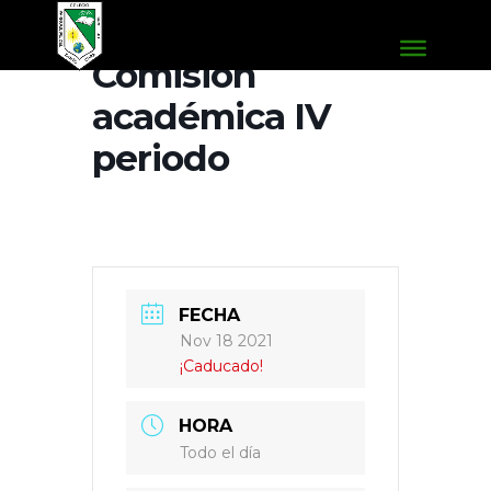
Comisión
académica IV
periodo
FECHA
Nov 18 2021
¡Caducado!
HORA
Todo el día