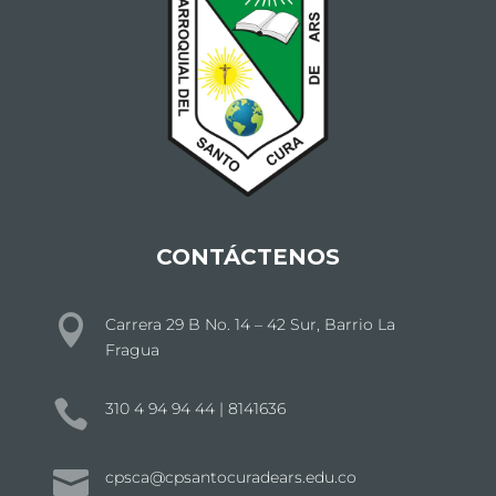
CONTÁCTENOS

Carrera 29 B No. 14 – 42 Sur, Barrio La
Fragua

310 4 94 94 44 | 8141636

cpsca@cpsantocuradears.edu.co