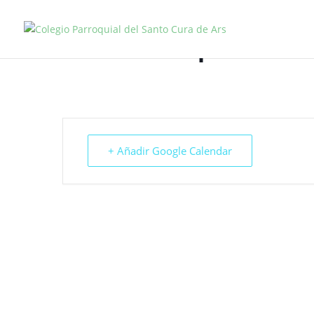
Exámenes 1 periodo a
IN
+ Añadir Google Calendar