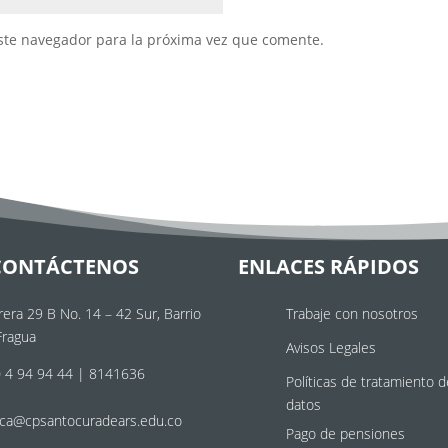
ste navegador para la próxima vez que comente.
CONTÁCTENOS
ENLACES RÁPIDOS
rera 29 B No. 14 – 42 Sur, Barrio
Trabaje con nosotros
Fragua
Avisos Legales
 4 94 94 44 | 8141636
Políticas de tratamiento d
datos
ca@cpsantocuradears.edu.co
Pago de pensiones