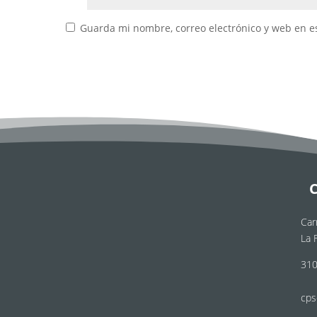
Guarda mi nombre, correo electrónico y web en e
Car
La 
310
cps